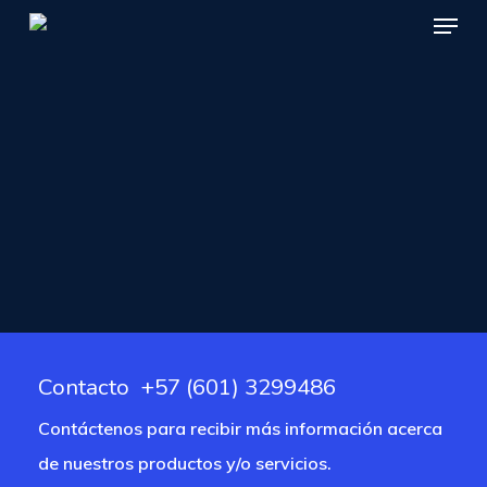
Menu
Skip
to
Close
main
Menu
content
Contacto +57 (601)
3299486
Contáctenos para recibir más información acerca
de nuestros productos y/o servicios.