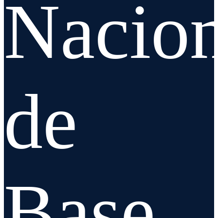
Nacion
de
Base