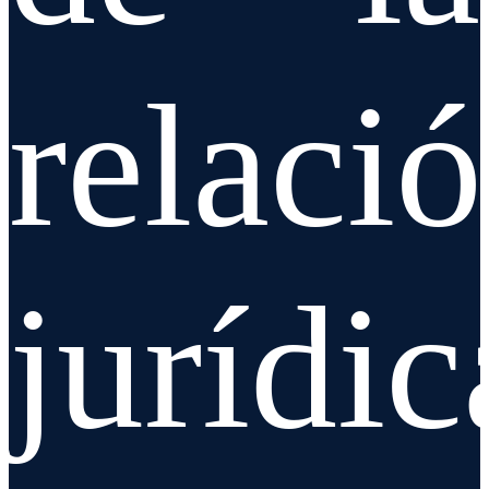
relaci
jurídic