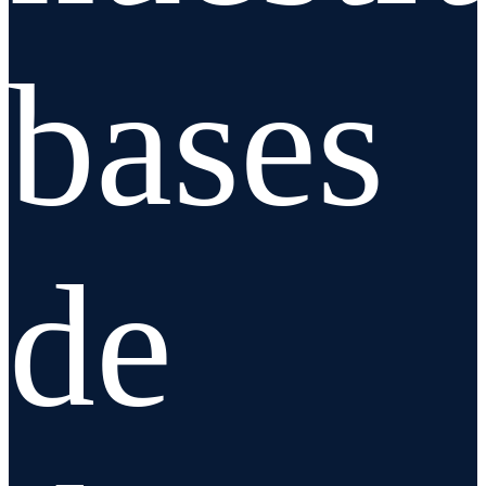
bases
de