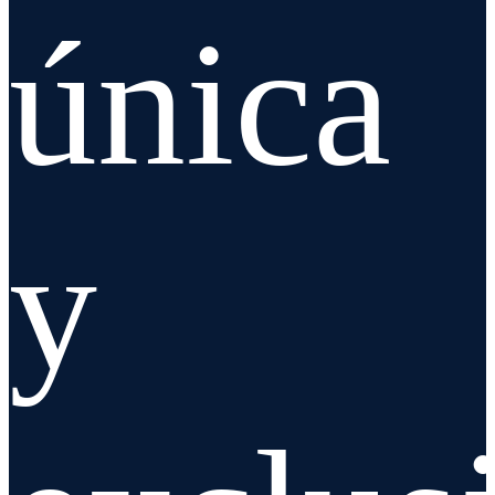
única
y