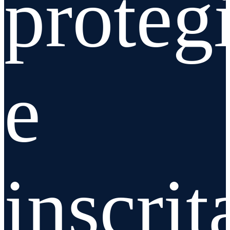
proteg
e
inscrit