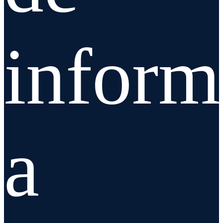
inform
a