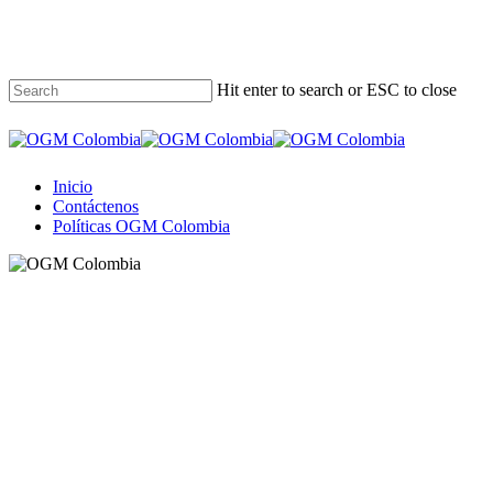
Skip
to
main
content
Hit enter to search or ESC to close
Close
Search
Menu
Inicio
Contáctenos
Políticas OGM Colombia