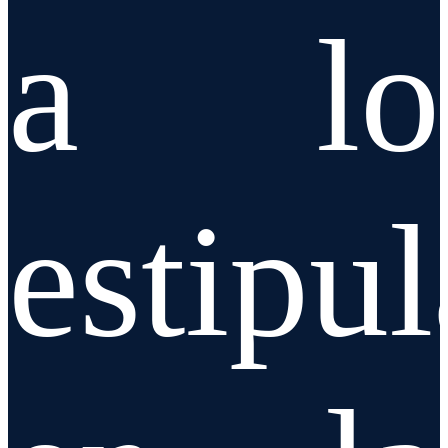
a lo
estipu